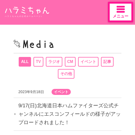
メニュー
ハラミちゃんの公式ホームページ♪
Skip
to
content
ALL
TV
ラジオ
CM
イベント
記事
その他
2023年9月18日
イベント
9/17(日)北海道日本ハムファイターズ公式チ
ャンネルにエスコンフィールドの様子がアッ
プロードされました！