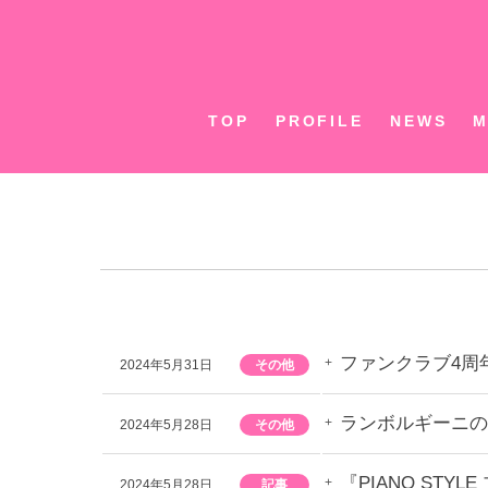
Skip
to
content
TOP
PROFILE
NEWS
M
ファンクラブ4周
2024年5月31日
その他
ランボルギーニの
2024年5月28日
その他
『PIANO ST
2024年5月28日
記事