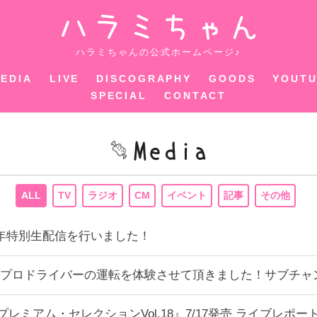
ハラミちゃ
ハラミちゃんの公式ホームページ♪
EDIA
LIVE
DISCOGRAPHY
GOODS
YOUT
SPECIAL
CONTACT
ALL
TV
ラジオ
CM
イベント
記事
その他
年特別生配信を行いました！
プロドライバーの運転を体験させて頂きました！サブチャ
YLE プレミアム・セレクションVol.18』7/17発売 ライブ