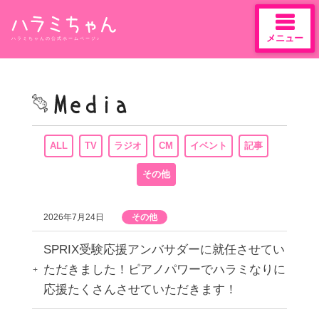
メニュー
ハラミちゃんの公式ホームページ♪
Skip
to
content
ALL
TV
ラジオ
CM
イベント
記事
その他
2026年7月24日
その他
SPRIX受験応援アンバサダーに就任させてい
ただきました！ピアノパワーでハラミなりに
応援たくさんさせていただきます！