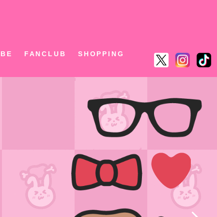
ん
UBE
FANCLUB
SHOPPING