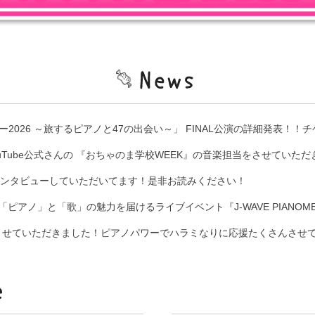
2026 ～旅するピアノと47の出会い～」 FINAL公演の詳細発表！
生配信・YouTube公式さんの 『おちゃのま学校WEEK』の音楽担当をさせ
てインタビューしていただいてます！是非お読みください！
RIAKE「ピアノ」と「歌」の魅力を届けるライブイベント『J-WAVE PIAN
任させていただきました！ピアノパワーでハラミなりに応援たくさんさせ