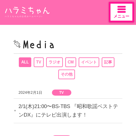
メニュー
ハラミちゃんの公式ホームページ♪
Skip
to
content
ALL
TV
ラジオ
CM
イベント
記事
その他
2024年2月1日
TV
2/1(木)21:00〜BS-TBS 『昭和歌謡ベストテ
ンDX』にテレビ出演します！