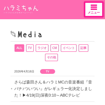
メニュー
ハラミちゃんの公式ホームページ♪
Skip
to
content
ALL
TV
ラジオ
CM
イベント
記事
その他
2026年4月16日
TV
さらば森田さん＆ハラミMCの音楽番組『音
バナ♪ついつい』がレギュラー化決定しまし
た！▶︎4/19(日)深夜0:10～ABCテレビ