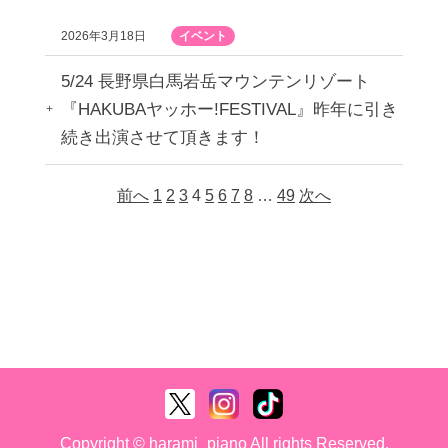
2026年3月18日
イベント
5/24 長野県白馬岩岳マウンテンリゾート
『HAKUBAヤッホー!FESTIVAL』昨年に引き
続き出演させて頂きます！
前へ
1
2
3
4
5
6
7
8
…
49
次へ
Copyright © harami_piano All rights Reserved.