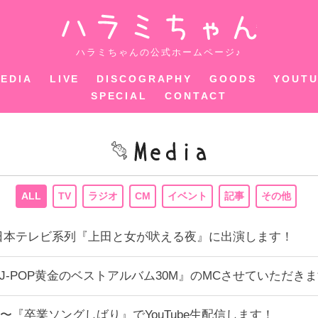
ハラミちゃ
ハラミちゃんの公式ホームページ♪
EDIA
LIVE
DISCOGRAPHY
GOODS
YOUT
SPECIAL
CONTACT
ALL
TV
ラジオ
CM
イベント
記事
その他
1:00〜日本テレビ系列『上田と女が吠える夜』に出演します！
る!J-POP黄金のベストアルバム30M』のMCさせていただきま
0:00〜『卒業ソングしばり』でYouTube生配信します！