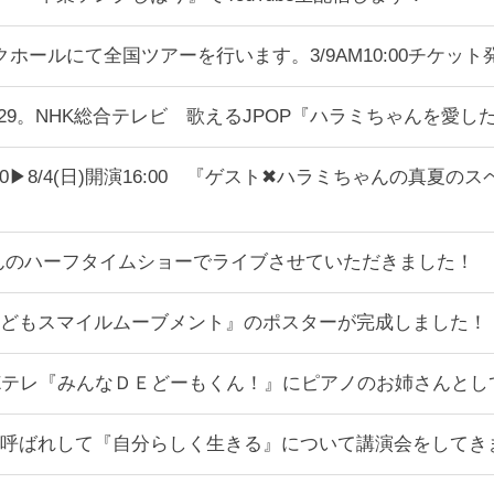
ホールにて全国ツアーを行います。3/9AM10:00チケッ
00〜23:29。NHK総合テレビ 歌えるJPOP『ハラミちゃ
17:00▶︎8/4(日)開演16:00 『ゲスト✖︎ハラミちゃん
んのハーフタイムショーでライブさせていただきました！
どもスマイルムーブメント』のポスターが完成しました！
〜NHK Eテレ『みんなＤＥどーもくん！』にピアノのお姉さんと
呼ばれして『自分らしく生きる』について講演会をしてき