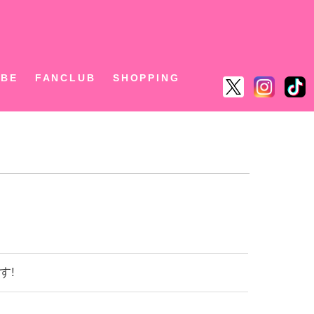
ん
UBE
FANCLUB
SHOPPING
す!