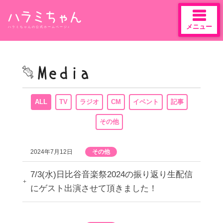
メニュー
ハラミちゃんの公式ホームページ♪
Skip
to
content
ALL
TV
ラジオ
CM
イベント
記事
その他
2024年7月12日
その他
7/3(水)日比谷音楽祭2024の振り返り生配信
にゲスト出演させて頂きました！