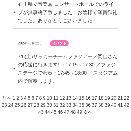
石川県立音楽堂 コンサートホールでのライ
ブが無事終了致しました！お陰様で満員御礼
でした。ありがとうございました！
2024年6月22日
イベント
7/6(土)サッカーチームファジアーノ岡山さん
の応援に行きます! ・17:15～17:30 ／ファジ
ステージで演奏・17:45～18:00 ／スタジアム
内で演奏します。
前へ
1
2
3
4
5
6
7
8
9
10
11
12
13
14
15
16
17
18
19
20
21
22
23
24
25
26
27
28
29
30
31
32
33
34
35
36
37
38
39
40
41
42
43
44
45
46
47
48
49
次へ