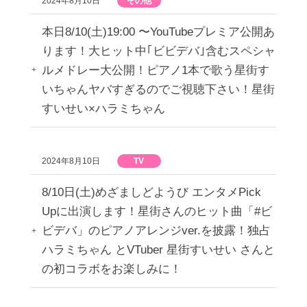
2024年8月10日
その他
本日8/10(土)19:00 〜YouTubeプレミア公開あ
ります！大ヒット中｢ビビデバ｣含むスペシャ
ルメドレー大公開！ピアノ1本で歌う星街す
いちゃんヤバすぎるのでご視聴下さい！星街
すいせい×ハラミちゃん
2024年8月10日
TV
8/10日(土)めざましどようび エンタメPick
Upに出演します！星街さんのヒット曲「#ビ
ビデバ」のピアノアレンジver.を披露！独占
ハラミちゃん とVTuber 星街すいせい さんと
の初コラボをお楽しみに！