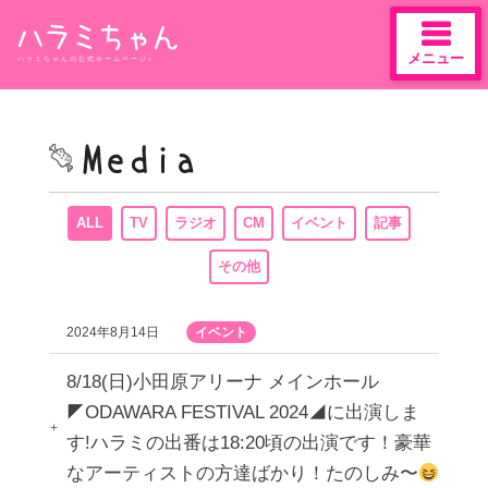
メニュー
ハラミちゃんの公式ホームページ♪
Skip
to
content
ALL
TV
ラジオ
CM
イベント
記事
その他
2024年8月14日
イベント
8/18(日)小田原アリーナ メインホール
◤ODAWARA FESTIVAL 2024◢に出演しま
す!ハラミの出番は18:20頃の出演です！豪華
なアーティストの方達ばかり！たのしみ〜