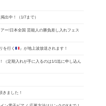
掲出中！（1/7まで）
爆食ツアー!日本全国 芸能人の勝負差し入れフェス
パリを行く
』が地上波放送されます！
！（定期入れが手に入るのは1/1迄に申し込ん
頂きました！
ゃん直筆サイン電子ピアノ 応募方法はリンクのXまで！