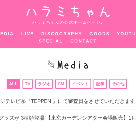
ハラミちゃ
ハラミちゃんの公式ホームページ♪
EDIA
LIVE
DISCOGRAPHY
GOODS
YOUT
SPECIAL
CONTACT
ALL
TV
ラジオ
CM
イベント
記事
その他
00〜フジテレビ系『TEPPEN 』にて審査員をさせていただきま
のグッズが 3種類登場!【東京ガーデンシアター会場販売】1月1