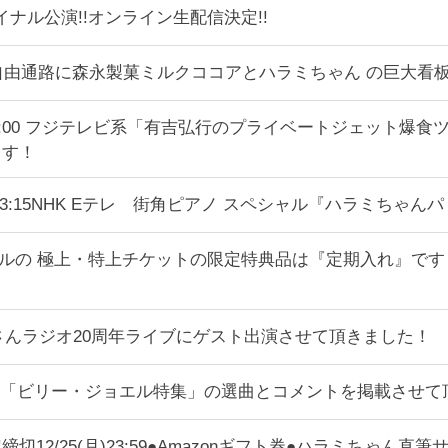
ァイナル公演!!オンライン生配信決定!!
自由通路に森永製菓ミルクココアとハラミちゃん の巨大看板
:50～24:00 フジテレビ系「有吉弘行のプライベートジェット
ます！
45〜3:15NHK Eテレ 街角ピアノ スペシャル『ハラミちゃん
イナルの 極上・特上チケットの限定特典品は『定期入れ』です
さんラジオ20周年ライブにゲスト出演させて頂きました！
「ビリー・ジョエル特集」の選曲とコメントを掲載させて
!締切12/25(月)23:59●Amazonギフト券●ハラミち