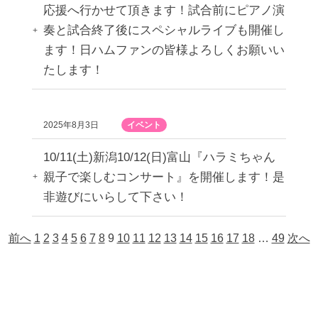
応援へ行かせて頂きます！試合前にピアノ演
奏と試合終了後にスペシャルライブも開催し
ます！日ハムファンの皆様よろしくお願いい
たします！
2025年8月3日
イベント
10/11(土)新潟10/12(日)富山『ハラミちゃん
親子で楽しむコンサート』を開催します！是
非遊びにいらして下さい！
前へ
1
2
3
4
5
6
7
8
9
10
11
12
13
14
15
16
17
18
…
49
次へ