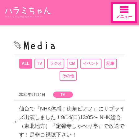
メニュー
ハラミちゃんの公式ホームページ♪
Skip
to
content
ALL
TV
ラジオ
CM
イベント
記事
その他
2025年9月14日
TV
仙台で『NHK体感！街角ピアノ』にサプライ
ズ出演しました！9/14(日)13:05〜 NHK総合
（東北地方）『定弾寺しゃべり亭』で放送で
す！是非ご視聴下さい！