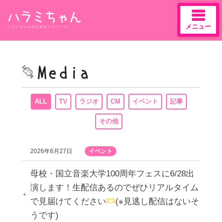
メニュー
ハラミちゃんの公式ホームページ♪
Skip
to
content
ALL
TV
ラジオ
CM
イベント
記事
その他
2026年6月27日
イベント
母校・国立音楽大学100周年フェスに6/28出
演します！生配信あるのでぜひリアルタイム
で見届けてください
(※見逃し配信はないそ
うです)