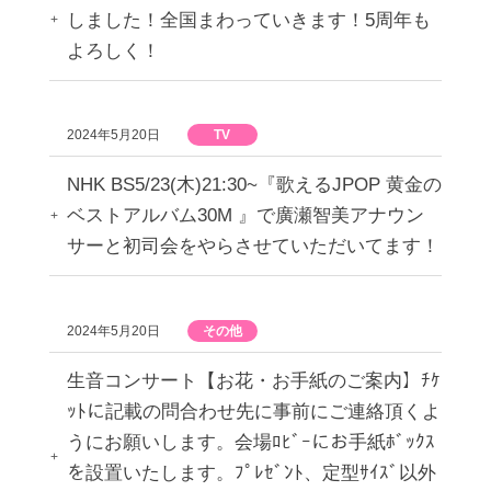
しました！全国まわっていきます！5周年も
よろしく！
2024年5月20日
TV
NHK BS5/23(木)21:30~『歌えるJPOP 黄金の
ベストアルバム30M 』で廣瀬智美アナウン
サーと初司会をやらさせていただいてます！
2024年5月20日
その他
生音コンサート【お花・お手紙のご案内】ﾁｹ
ｯﾄに記載の問合わせ先に事前にご連絡頂くよ
うにお願いします。会場ﾛﾋﾞｰにお手紙ﾎﾞｯｸｽ
を設置いたします。ﾌﾟﾚｾﾞﾝﾄ、定型ｻｲｽﾞ以外