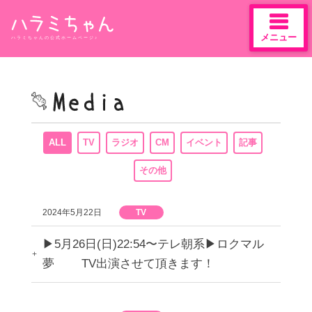
メニュー
ハラミちゃんの公式ホームページ♪
Skip
to
content
ALL
TV
ラジオ
CM
イベント
記事
その他
2024年5月22日
TV
▶︎5月26日(日)22:54〜テレ朝系▶︎ロクマル
夢 TV出演させて頂きます！