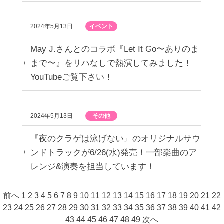
2024年5月13日
イベント
May J.さんとのコラボ『Let It Go〜ありのま
まで〜』をリハなしで熱演してみました！
YouTubeご覧下さい！
2024年5月13日
その他
『夜のクラゲは泳げない』のオリジナルサウ
ンドトラックが6/26(水)発売！一部楽曲のア
レンジ&演奏を担当しています！
前へ
1
2
3
4
5
6
7
8
9
10
11
12
13
14
15
16
17
18
19
20
21
22
23
24
25
26
27
28
29
30
31
32
33
34
35
36
37
38
39
40
41
42
43
44
45
46
47
48
49
次へ