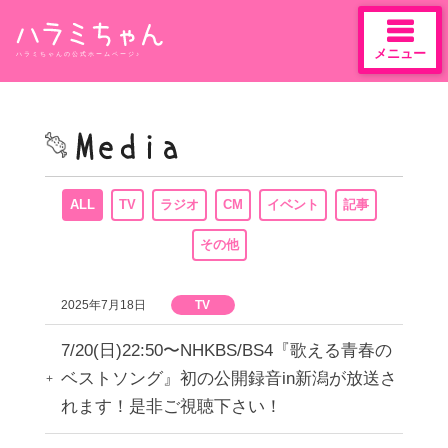
メニュー
ハラミちゃんの公式ホームページ♪
Skip
to
content
ALL
TV
ラジオ
CM
イベント
記事
その他
2025年7月18日
TV
7/20(日)22:50〜NHKBS/BS4『歌える青春の
ベストソング』初の公開録音in新潟が放送さ
れます！是非ご視聴下さい！