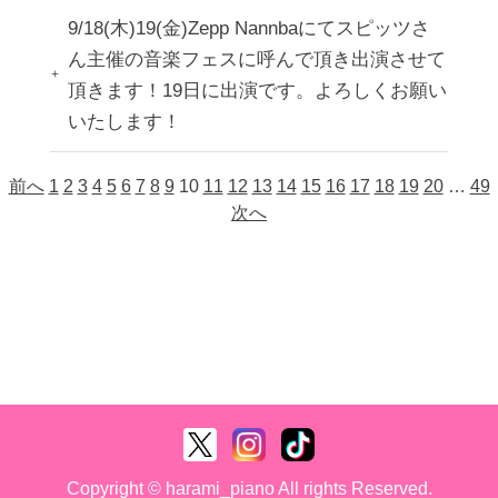
9/18(木)19(金)Zepp Nannbaにてスピッツさ
ん主催の音楽フェスに呼んで頂き出演させて
頂きます！19日に出演です。よろしくお願い
いたします！
前へ
1
2
3
4
5
6
7
8
9
10
11
12
13
14
15
16
17
18
19
20
…
49
次へ
Copyright © harami_piano All rights Reserved.