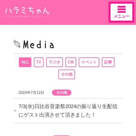
メニュー
ハラミちゃんの公式ホームページ♪
Skip
to
content
ALL
TV
ラジオ
CM
イベント
記事
その他
2024年7月12日
その他
7/3(水)日比谷音楽祭2024の振り返り生配信
にゲスト出演させて頂きました！