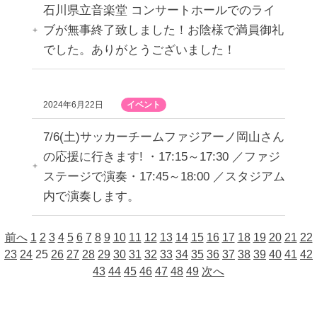
石川県立音楽堂 コンサートホールでのライ
ブが無事終了致しました！お陰様で満員御礼
でした。ありがとうございました！
2024年6月22日
イベント
7/6(土)サッカーチームファジアーノ岡山さん
の応援に行きます! ・17:15～17:30 ／ファジ
ステージで演奏・17:45～18:00 ／スタジアム
内で演奏します。
前へ
1
2
3
4
5
6
7
8
9
10
11
12
13
14
15
16
17
18
19
20
21
22
23
24
25
26
27
28
29
30
31
32
33
34
35
36
37
38
39
40
41
42
43
44
45
46
47
48
49
次へ