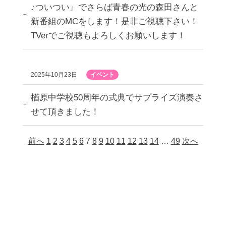
♪ついつい』でさらば青春の光の森田さんと
新番組のMCをします！是非ご視聴下さい！
TVerでご視聴もよろしくお願いします！
2025年10月23日
イベント
楢原中学校50周年の式典でサプライズ演奏さ
せて頂きました！
前へ
1
2
3
4
5
6
7
8
9
10
11
12
13
14
…
49
次へ