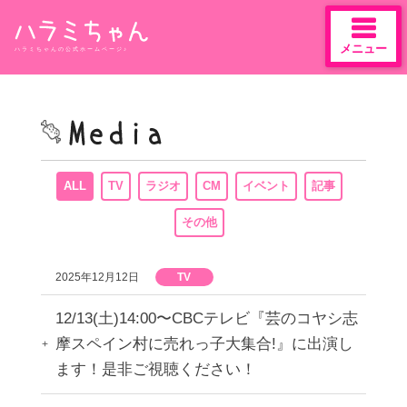
メニュー
ハラミちゃんの公式ホームページ♪
Skip
to
content
ALL
TV
ラジオ
CM
イベント
記事
その他
2025年12月12日
TV
12/13(土)14:00〜CBCテレビ『芸のコヤシ志
摩スペイン村に売れっ子大集合!』に出演し
ます！是非ご視聴ください！