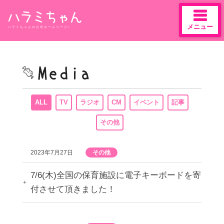
メニュー
ハラミちゃんの公式ホームページ♪
Skip
to
content
ALL
TV
ラジオ
CM
イベント
記事
その他
2023年7月27日
その他
7/6(木)全国の保育施設に電子キーボードを寄
付させて頂きました！