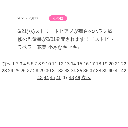
2023年7月23日
その他
6/21(水)ストリートピアノが舞台のハラミ監
修の児童書が8/31発売されます！『ストピト
ラベラー花美 小さなキセキ』
前へ
1
2
3
4
5
6
7
8
9
10
11
12
13
14
15
16
17
18
19
20
21
22
23
24
25
26
27
28
29
30
31
32
33
34
35
36
37
38
39
40
41
42
43
44
45
46
47
48
49
次へ