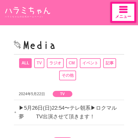
メニュー
ハラミちゃんの公式ホームページ♪
Skip
to
content
ALL
TV
ラジオ
CM
イベント
記事
その他
2024年5月22日
TV
▶︎5月26日(日)22:54〜テレ朝系▶︎ロクマル
夢 TV出演させて頂きます！