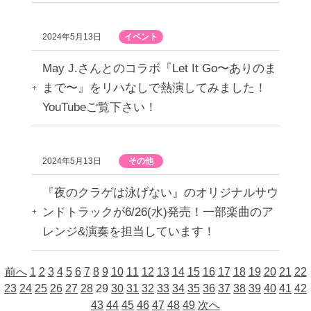
2024年5月13日
イベント
May J.さんとのコラボ『Let It Go〜ありのま
まで〜』をリハなしで熱演してみました！
YouTubeご覧下さい！
2024年5月13日
その他
『夜のクラゲは泳げない』のオリジナルサウ
ンドトラックが6/26(水)発売！一部楽曲のア
レンジ&演奏を担当しています！
前へ
1
2
3
4
5
6
7
8
9
10
11
12
13
14
15
16
17
18
19
20
21
22
23
24
25
26
27
28
29
30
31
32
33
34
35
36
37
38
39
40
41
42
43
44
45
46
47
48
49
次へ