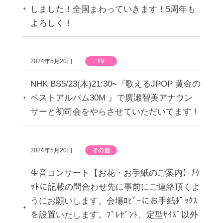
しました！全国まわっていきます！5周年も
よろしく！
2024年5月20日
TV
NHK BS5/23(木)21:30~『歌えるJPOP 黄金の
ベストアルバム30M 』で廣瀬智美アナウン
サーと初司会をやらさせていただいてます！
2024年5月20日
その他
生音コンサート【お花・お手紙のご案内】ﾁｹ
ｯﾄに記載の問合わせ先に事前にご連絡頂くよ
うにお願いします。会場ﾛﾋﾞｰにお手紙ﾎﾞｯｸｽ
を設置いたします。ﾌﾟﾚｾﾞﾝﾄ、定型ｻｲｽﾞ以外