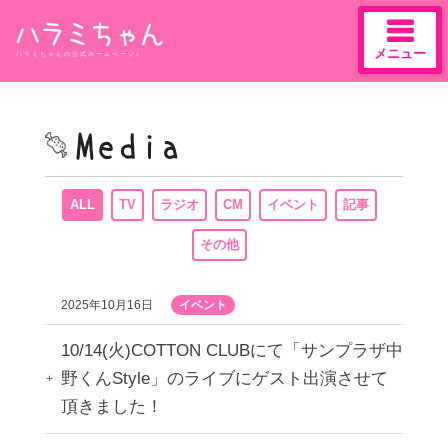
メニュー
ハラミちゃんの公式ホームページ♪
Skip
to
content
ALL
TV
ラジオ
CM
イベント
記事
その他
2025年10月16日
イベント
10/14(火)COTTON CLUBにて「サンプラザ中
野くんStyle」のライブにゲスト出演させて
頂きました！