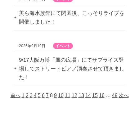
美ら海水族館にて閉園後、こっそりライブを
開催しました！
2025年9月19日
イベント
9/17大阪万博「風の広場」にてサプライズ登
場してストリートピアノ演奏させて頂きまし
た！
前へ
1
2
3
4
5
6
7
8
9
10
11
12
13
14
15
16
…
49
次へ