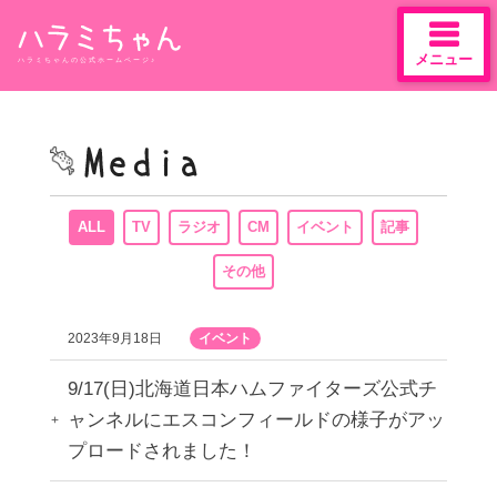
メニュー
ハラミちゃんの公式ホームページ♪
Skip
to
content
ALL
TV
ラジオ
CM
イベント
記事
その他
2023年9月18日
イベント
9/17(日)北海道日本ハムファイターズ公式チ
ャンネルにエスコンフィールドの様子がアッ
プロードされました！