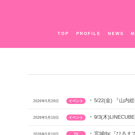
Skip
to
content
TOP
PROFILE
NEWS
M
5/22(金) 『山
2026年5月29日
イベント
9/3(木)LINE
2026年5月10日
イベント
宮城tbc『ひる
2026年5月10日
TV