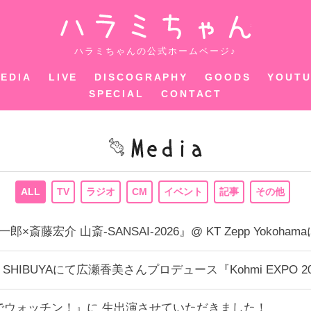
ハラミちゃ
ハラミちゃんの公式ホームページ♪
EDIA
LIVE
DISCOGRAPHY
GOODS
YOUT
SPECIAL
CONTACT
ALL
TV
ラジオ
CM
イベント
記事
その他
内総一郎×斎藤宏介 山斎-SANSAI-2026』@ KT Zepp Y
CUBE SHIBUYAにて広瀬香美さんプロデュース『Kohmi EX
までウォッチン！』に 生出演させていただきました！