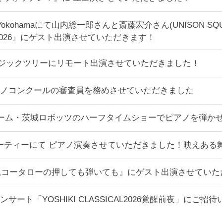
epp Yokohamaにて山内総一郎さんと斎藤宏介さん(UNISON SQU
I-2026』にゲスト出演させていただきます！
ージックツリーにリモート出演させていただきました！
ノコンクールの審査員を務めさせていただきました
スケチーム・茨城ロボッツのハーフタイムショーでピアノを弾か
APANパーティーにて ピアノ演奏させていただきました！映え
尾コータローの押しても弾いても』にゲスト出演させていた
のコンサート「YOSHIKI CLASSICAL2026覚醒前夜」