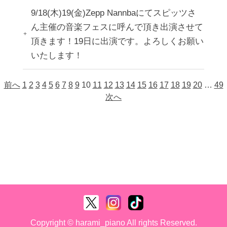
9/18(木)19(金)Zepp Nannbaにてスピッツさ
ん主催の音楽フェスに呼んで頂き出演させて
頂きます！19日に出演です。よろしくお願い
いたします！
前へ
1
2
3
4
5
6
7
8
9
10
11
12
13
14
15
16
17
18
19
20
…
49
次へ
Copyright © harami_piano All rights Reserved.