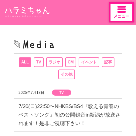
メニュー
ハラミちゃんの公式ホームページ♪
Skip
to
content
ALL
TV
ラジオ
CM
イベント
記事
その他
2025年7月18日
TV
7/20(日)22:50〜NHKBS/BS4『歌える青春の
ベストソング』初の公開録音in新潟が放送さ
れます！是非ご視聴下さい！