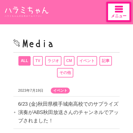
メニュー
ハラミちゃんの公式ホームページ♪
Skip
to
content
ALL
TV
ラジオ
CM
イベント
記事
その他
2023年7月19日
イベント
6/23 (金)秋田県横手城南高校でのサプライズ
演奏がABS秋田放送さんのチャンネルでアッ
プされました！