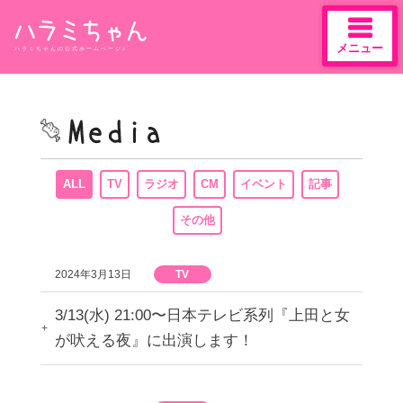
メニュー
ハラミちゃんの公式ホームページ♪
Skip
to
content
ALL
TV
ラジオ
CM
イベント
記事
その他
2024年3月13日
TV
3/13(水) 21:00〜日本テレビ系列『上田と女
が吠える夜』に出演します！