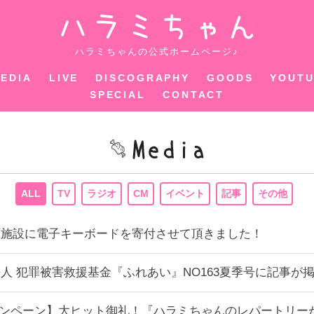
ハラミちゃ
ハラミちゃんの公式ホームページ♪
EDIA
LIVE
DISCOGRAPHY
GOODS
YOUT
SPECIAL
CONTACT
ALL
TV
ラジオ
CM
イベント
記事
その他
の保育施設に電子キーボードを寄付させて頂きました！
団法人 犯罪被害救援基金『ふれあい』NO163夏季号に記事
RTキャンペーン】大ヒット御礼！『ハラミちゃんのレパートリ