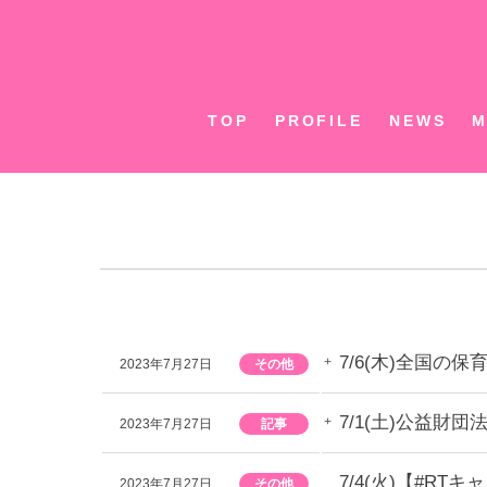
Skip
to
content
TOP
PROFILE
NEWS
M
7/6(木)全国
2023年7月27日
その他
7/1(土)公益財
2023年7月27日
記事
7/4(火)【#
2023年7月27日
その他