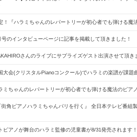
版]が決定！『ハラミちゃんのレパートリーが初心者でも弾ける
VVY7月号のインタビューページに記事を掲載して頂きました！
ILE TAKAHIROさんのライブにサプライズゲスト出演させて頂
ノ全国大会(クリスタルPianoコンクール)でハラミの楽譜が課
譜『ハラミちゃんのレパートリーが初心者でも弾ける魔法のピア
K BS『街角ピアノハラミちゃんパリを行く』 全日本テレビ
トリートピアノが舞台のハラミ監修の児童書が8/31発売されま