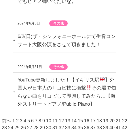
でもピアノ弾いてたいな。
2024年6月5日
その他
6/2(日)ザ・シンフォニーホールにて生音コン
サート大阪公演をさせて頂きました！
2024年5月31日
その他
YouTube更新しました！【イギリス駅
】外
国人が日本人の耳コピ技に衝撃
その場で知
らない曲を耳コピして即興してみたら…【海
外ストリートピアノ/Public Piano】
前へ
1
2
3
4
5
6
7
8
9
10
11
12
13
14
15
16
17
18
19
20
21
22
23
24
25
26
27
28
29
30
31
32
33
34
35
36
37
38
39
40
41
42