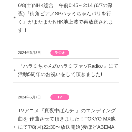
6/8(土)NHK総合 午前0:45～2:14 (6/7の深
夜)『街角ピアノSPハラミちゃんパリを行
く』がまたまたNHK地上波で再放送されま
す！
2024年6月8日
ラジオ
『ハラミちゃんのハラミファソRadio♪』にて
活動5周年のお祝いをして頂きました!
2024年6月7日
TV
TVアニメ『真夜中ぱんチ 』のエンディング
曲を 作曲させて頂きました！TOKYO MX他
にて7/8(月)22:30〜放送開始(後ほどABEMA