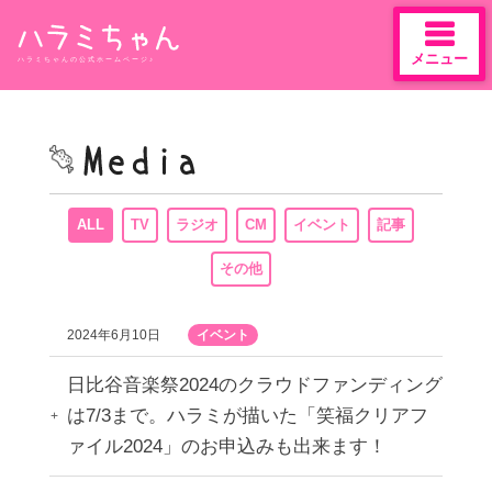
メニュー
ハラミちゃんの公式ホームページ♪
Skip
to
content
ALL
TV
ラジオ
CM
イベント
記事
その他
2024年6月10日
イベント
日比谷音楽祭2024のクラウドファンディング
は7/3まで。ハラミが描いた「笑福クリアフ
ァイル2024」のお申込みも出来ます！