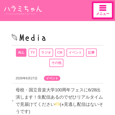
メニュー
ハラミちゃんの公式ホームページ♪
Skip
to
content
ALL
TV
ラジオ
CM
イベント
記事
その他
2026年6月27日
イベント
母校・国立音楽大学100周年フェスに6/28出
演します！生配信あるのでぜひリアルタイム
で見届けてください
(※見逃し配信はないそ
うです)