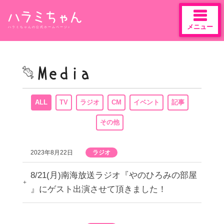
メニュー
ハラミちゃんの公式ホームページ♪
Skip
to
content
ALL
TV
ラジオ
CM
イベント
記事
その他
2023年8月22日
ラジオ
8/21(月)南海放送ラジオ『やのひろみの部屋
』にゲスト出演させて頂きました！