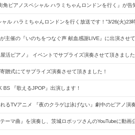
んに『街角ピアノスペシャル ハラミちゃんロンドンを行く』が
ル ハラミちゃんロンドンを行く放送です！”3/26(火)23時 NHK 
が主催の『いのちをつなぐ声 献血感謝LIVE』に出演させ
『部屋活ピアノ』 イベントでサプライズ演奏させて頂きまし
寄贈式にてサプライズ演奏させて頂きました！
0 NHK BS 『歌えるJPOP』出演します！
されるTVアニメ 『夜のクラゲは泳げない』劇中のピアノ演
テーマ曲』を演奏し、茨城ロボッツさんのYouTubeに動