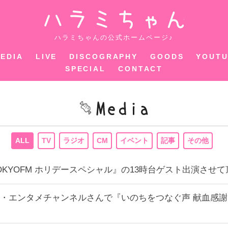
ハラミちゃ
ハラミちゃんの公式ホームページ♪
EDIA
LIVE
DISCOGRAPHY
GOODS
YOUT
SPECIAL
CONTACT
ALL
TV
ラジオ
CM
イベント
記事
その他
0~『TOKYOFM ホリデースペシャル』の13時台ゲスト出演させ
・エンタメチャンネルさんで『いのちをつなぐ声 献血感謝 