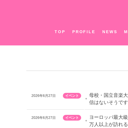
Skip
to
content
TOP
PROFILE
NEWS
M
母校・国立音楽大
2026年6月27日
イベント
信はないそうです
ヨーロッパ最大級の
2026年6月27日
イベント
万人以上が訪れる