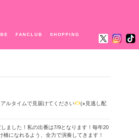
ん
UBE
FANCLUB
SHOPPING
ひリアルタイムで見届けてください
(※見逃し配
定しました！私の出番は7/9となります！毎年20
け橋になれるよう、全力で演奏してきます！