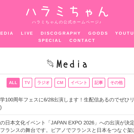
ハラミちゃ
ハラミちゃんの公式ホームページ♪
EDIA
LIVE
DISCOGRAPHY
GOODS
YOUT
SPECIAL
CONTACT
ALL
TV
ラジオ
CM
イベント
記事
その他
学100周年フェスに6/28出演します！生配信あるのでぜ
)
日本文化イベント「JAPAN EXPO 2026」への出演が決
フランスの舞台です。ピアノでフランスと日本をつなぐ架