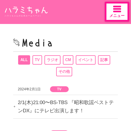
メニュー
ハラミちゃんの公式ホームページ♪
Skip
to
content
ALL
TV
ラジオ
CM
イベント
記事
その他
2024年2月1日
TV
2/1(木)21:00〜BS-TBS 『昭和歌謡ベストテ
ンDX』にテレビ出演します！