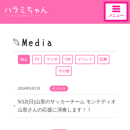
メニュー
ハラミちゃんの公式ホームページ♪
Skip
to
content
ALL
TV
ラジオ
CM
イベント
記事
その他
2024年5月7日
イベント
5/12(日)山形のサッカーチーム モンテディオ
山形さんの応援に演奏します！！