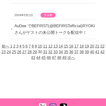
2024年5月1日
ラジオ
AuDee でBEFIRST(@BEFIRSTofficial)RYOKI
さんがゲストの未公開トークを配信中！
前へ
1
2
3
4
5
6
7
8
9
10
11
12
13
14
15
16
17
18
19
20
21
22
23
24
25
26
27
28
29
30
31
32
33
34
35
36
37
38
39
40
41
42
43
44
45
46
47
48
49
次へ