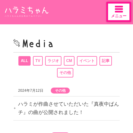
メニュー
ハラミちゃんの公式ホームページ♪
Skip
to
content
ALL
TV
ラジオ
CM
イベント
記事
その他
2024年7月12日
その他
ハラミが作曲させていただいた『真夜中ぱん
チ』の曲が公開されました！