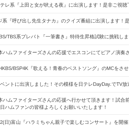
:00〜日テレ系『上田と女が吠える夜』に出演します！是非ご視
00〜フジ系『呼び出し先生タナカ』のクイズ番組に出演します
:00〜MBS/TBS系プレバト『一筆書き』特待生昇格試験に挑
海道日本ハムファイターズさんの応援でエスコンにてピアノ演奏
:00〜NHKBS/BSP4K『歌える！青春のベストソング』のM
ベントに出演しました！その模様を日テレDayDay.でTV
海道日本ハムファイターズさんの応援へ行かせて頂きます！試
日ハムファンの皆様よろしくお願いいたします！
潟10/12(日)富山『ハラミちゃん親子で楽しむコンサート』