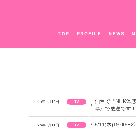
Skip
to
content
TOP
PROFILE
NEWS
M
仙台で『NHK体感
2025年9月14日
TV
亭』で放送です！
9/11(木)19
2025年9月11日
TV