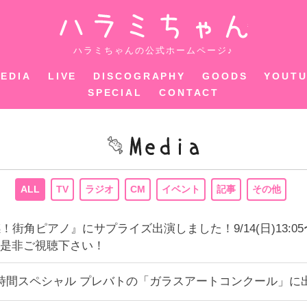
ハラミちゃ
ハラミちゃんの公式ホームページ♪
EDIA
LIVE
DISCOGRAPHY
GOODS
YOUT
SPECIAL
CONTACT
ALL
TV
ラジオ
CM
イベント
記事
その他
！街角ピアノ』にサプライズ出演しました！9/14(日)13:
是非ご視聴下さい！
:00〜2時間スペシャル プレバトの「ガラスアートコンクール