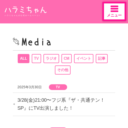
メニュー
ハラミちゃんの公式ホームページ♪
Skip
to
content
ALL
TV
ラジオ
CM
イベント
記事
その他
2025年3月30日
TV
3/28(金)21:00〜フジ系『ザ・共通テン！
SP』にTV出演しました！