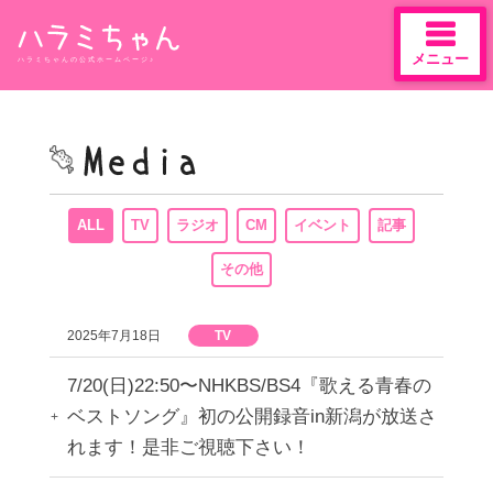
メニュー
ハラミちゃんの公式ホームページ♪
Skip
to
content
ALL
TV
ラジオ
CM
イベント
記事
その他
2025年7月18日
TV
7/20(日)22:50〜NHKBS/BS4『歌える青春の
ベストソング』初の公開録音in新潟が放送さ
れます！是非ご視聴下さい！