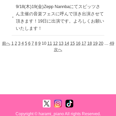
9/18(木)19(金)Zepp Nannbaにてスピッツさ
ん主催の音楽フェスに呼んで頂き出演させて
頂きます！19日に出演です。よろしくお願い
いたします！
前へ
1
2
3
4
5
6
7
8
9
10
11
12
13
14
15
16
17
18
19
20
…
49
次へ
Copyright © harami_piano All rights Reserved.