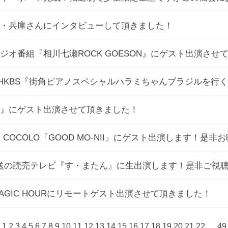
・兵庫さんにインタビューして頂きました！
ジオ番組『相川七瀬ROCK GOESON』にゲスト出演さ
:30〜NHKBS『街角ピアノスペシャルハラミちゃんブラジルを
たく』にゲスト出演させて頂きました！
台FM COCOLO『GOOD MO-NII』にゲスト出演します！是
10〜放送の読売テレビ『す・またん』に生出演します！是非ご視
長野MAGIC HOURにリモートゲスト出演させて頂きました！
1
2
3
4
5
6
7
8
9
10
11
12
13
14
15
16
17
18
19
20
21
22
…
49