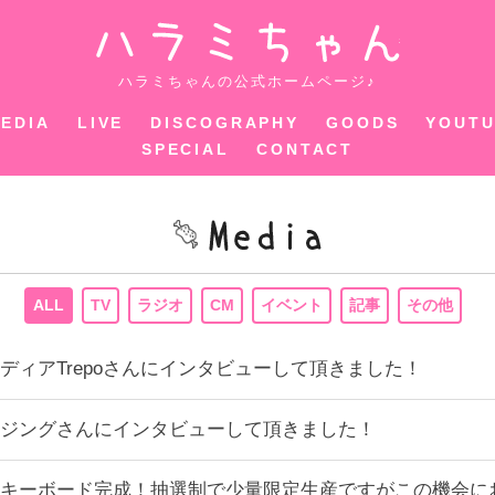
ハラミちゃ
ハラミちゃんの公式ホームページ♪
EDIA
LIVE
DISCOGRAPHY
GOODS
YOUT
SPECIAL
CONTACT
ALL
TV
ラジオ
CM
イベント
記事
その他
ディアTrepoさんにインタビューして頂きました！
ジングさんにインタビューして頂きました！
キーボード完成！抽選制で少量限定生産ですがこの機会に