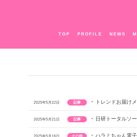
Skip
to
content
TOP
PROFILE
NEWS
M
トレンドお届けメ
2025年5月22日
記事
日研トータルソー
2025年5月21日
記事
ハラミちゃん電子
2025年5月16日
その他