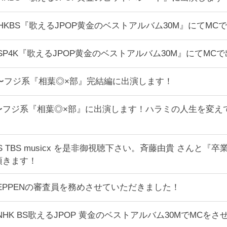
30〜NHKBS『歌えるJPOP黄金のベストアルバム30M』にて
:50〜BSP4K『歌えるJPOP黄金のベストアルバム30M』に
6:30〜フジ系『相葉◎×部』完結編に出演します！
16:30〜フジ系『相葉◎×部』に出演します！ハラミの人生
00〜BS TBS musicx を是非御視聴下さい。斉藤由貴 さ
頂きます！
00〜TEPPENの審査員を務めさせていただきました！
:30〜 NHK BS歌えるJPOP 黄金のベストアルバム30Mで