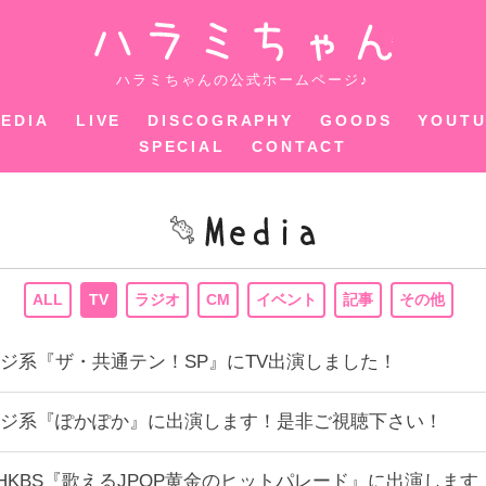
ハラミちゃ
ハラミちゃんの公式ホームページ♪
EDIA
LIVE
DISCOGRAPHY
GOODS
YOUT
SPECIAL
CONTACT
ALL
TV
ラジオ
CM
イベント
記事
その他
00〜フジ系『ザ・共通テン！SP』にTV出演しました！
:50〜フジ系『ぽかぽか』に出演します！是非ご視聴下さい！
:00〜NHKBS『歌えるJPOP黄金のヒットパレード』に出演し