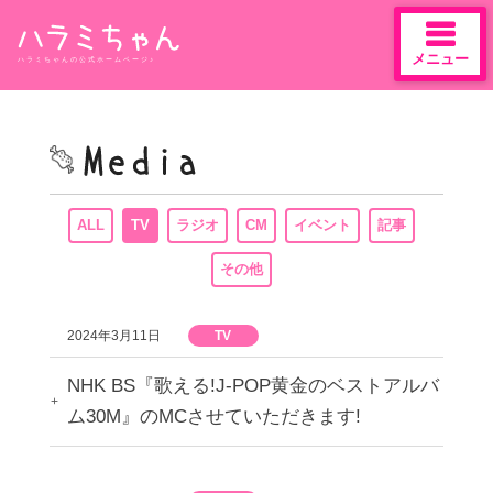
メニュー
ハラミちゃんの公式ホームページ♪
Skip
to
content
ALL
TV
ラジオ
CM
イベント
記事
その他
2024年3月11日
TV
NHK BS『歌える!J-POP黄金のベストアルバ
ム30M』のMCさせていただきます!