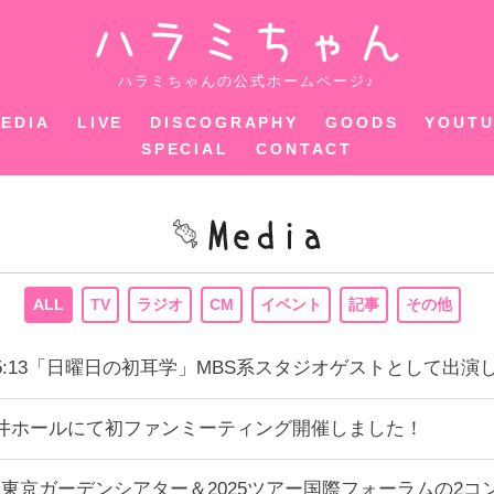
ハラミちゃ
ハラミちゃんの公式ホームページ♪
EDIA
LIVE
DISCOGRAPHY
GOODS
YOUT
SPECIAL
CONTACT
ALL
TV
ラジオ
CM
イベント
記事
その他
43〜25:13「日曜日の初耳学」MBS系スタジオゲストとして出
手町三井ホールにて初ファンミーティング開催しました！
東京ガーデンシアター＆2025ツアー国際フォーラムの2コン