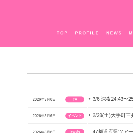
Skip
to
content
TOP
PROFILE
NEWS
M
3/6 深夜24:
2026年3月6日
TV
2/28(土)大
2026年3月6日
イベント
47都道府県ツアー
2026年3月6日
その他