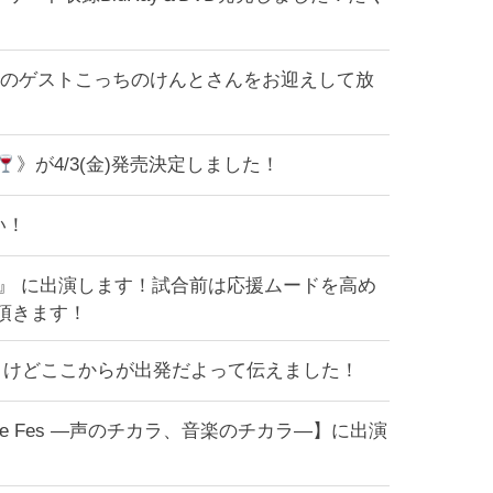
第2弾のゲストこっちのけんとさんをお迎えして放
》が4/3(金)発売決定しました！
い！
26』 に出演します！試合前は応援ムードを高め
頂きます！
うけどここからが出発だよって伝えました！
Voice Fes ―声のチカラ、音楽のチカラ―】に出演