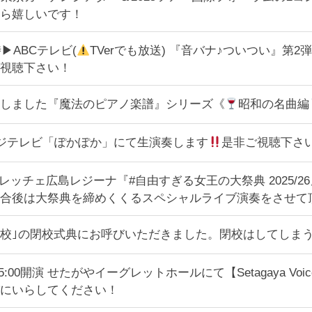
ら嬉しいです！
時▶︎ABCテレビ(
TVerでも放送) 『音バナ♪ついつい』
視聴下さい！
しました『魔法のピアノ楽譜』シリーズ《
昭和の名曲編
50～フジテレビ「ぽかぽか」にて生演奏します
是非ご視聴下さ
フレッチェ広島レジーナ『#自由すぎる女王の大祭典 2025/
合後は大祭典を締めくくるスペシャルライブ演奏をさせて
校｣の閉校式典にお呼びいただきました。閉校はしてしま
日）15:00開演 せたがやイーグレットホールにて【Setagaya 
にいらしてください！