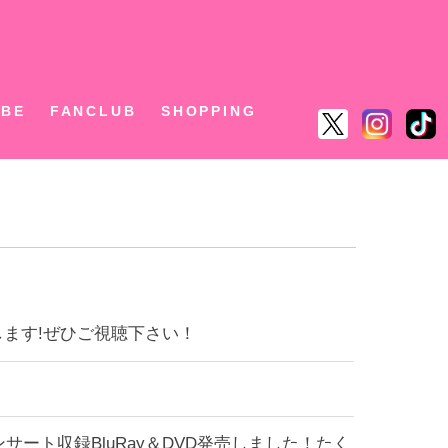
ん
UBE
FANCLUB
SHOPPING
演します!ぜひご視聴下さい！
サート収録BluRay＆DVD発売しました！たく