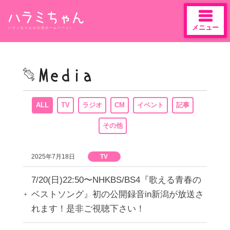
メニュー
ハラミちゃんの公式ホームページ♪
Skip
to
content
ALL
TV
ラジオ
CM
イベント
記事
その他
2025年7月18日
TV
7/20(日)22:50〜NHKBS/BS4『歌える青春の
ベストソング』初の公開録音in新潟が放送さ
れます！是非ご視聴下さい！