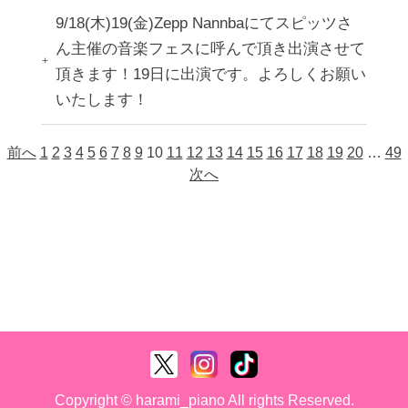
9/18(木)19(金)Zepp Nannbaにてスピッツさ
ん主催の音楽フェスに呼んで頂き出演させて
頂きます！19日に出演です。よろしくお願い
いたします！
前へ
1
2
3
4
5
6
7
8
9
10
11
12
13
14
15
16
17
18
19
20
…
49
次へ
Copyright © harami_piano All rights Reserved.