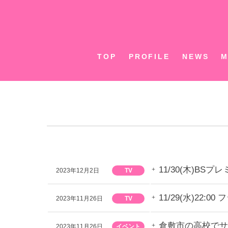
Skip
to
content
TOP
PROFILE
NEWS
M
11/30(木)B
2023年12月2日
TV
11/29(水)2
2023年11月26日
TV
倉敷市の高校でサ
2023年11月26日
イベント