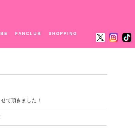
ん
UBE
FANCLUB
SHOPPING
演させて頂きました！
！