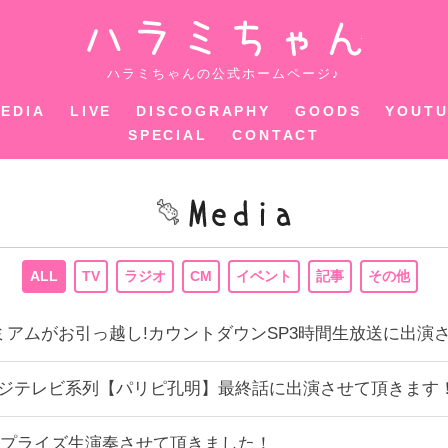
ハラミちゃ
ハラミちゃんの公式ホームページ♪
EDIA
LIVE
DISCOGRAPHY
GOODS
YOUT
SPECIAL
CONTACT
ALL
TV
ラジオ
CM
イベント
記事
その他
Sプレミアムがお引っ越し!カウントダウンSP3時間生放送に出
2:00 フジテレビ系列【パリピ孔明】最終話に出演させて頂きます
プライズ生演奏させて頂きました！