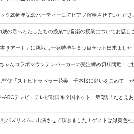
ブティック20周年記念パーティーにてピアノ演奏させていただ
14歳の君へわたしたちの授業”で音楽の授業についてお話し
書きアート」に挑戦し一発特待生５つ目ゲット出来ました
ハラミちゃんコラボマウンテンパーカーの受注締め切り間近！
ちゃん監修「ストピトラベラー花美 千本桜に願いをこめて」
る11時~ABCテレビ・テレビ朝日系全国ネット 第5話「た
日テレ系列バズリズムに出演させて頂きました！ゲストは緑黄色