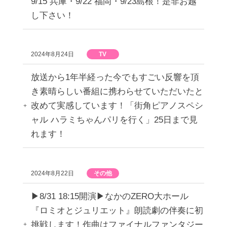
9/15 兵庫・9/22 福岡・9/23島根！是非お越
し下さい！
2024年8月24日
TV
放送から1年半経った今でもすごい反響を頂
き素晴らしい番組に携わらせていただいたと
改めて実感しています！「街角ピアノスペシ
ャル ハラミちゃんパリを行く」25日まで見
れます！
2024年8月22日
その他
▶︎8/31 18:15開演▶︎なかのZERO大ホール
『ロミオとジュリエット』朗読劇の伴奏に初
挑戦します！作曲はファイナルファンタジー