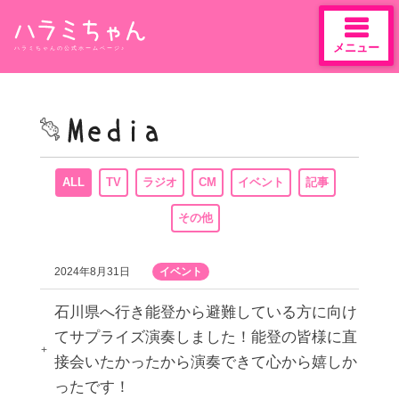
メニュー
ハラミちゃんの公式ホームページ♪
Skip
to
content
ALL
TV
ラジオ
CM
イベント
記事
その他
2024年8月31日
イベント
石川県へ行き能登から避難している方に向け
てサプライズ演奏しました！能登の皆様に直
接会いたかったから演奏できて心から嬉しか
ったです！