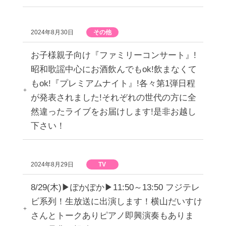
2024年8月30日
その他
お子様親子向け『ファミリーコンサート』!
昭和歌謡中心にお酒飲んでもok!飲まなくて
もok!『プレミアムナイト』!各々第1弾日程
が発表されました!それぞれの世代の方に全
然違ったライブをお届けします!是非お越し
下さい！
2024年8月29日
TV
8/29(木)▶︎ぽかぽか▶︎11:50～13:50 フジテレ
ビ系列！生放送に出演します！横山だいすけ
さんとトークありピアノ即興演奏もありま