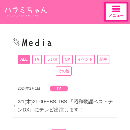
メニュー
ハラミちゃんの公式ホームページ♪
Skip
to
content
ALL
TV
ラジオ
CM
イベント
記事
その他
2024年2月1日
TV
2/1(木)21:00〜BS-TBS 『昭和歌謡ベストテ
ンDX』にテレビ出演します！