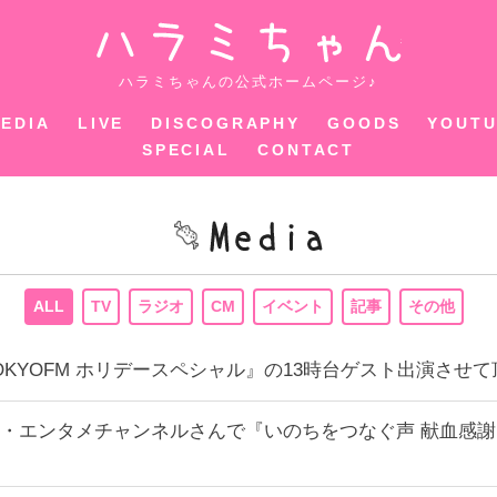
ハラミちゃ
ハラミちゃんの公式ホームページ♪
EDIA
LIVE
DISCOGRAPHY
GOODS
YOUT
SPECIAL
CONTACT
ALL
TV
ラジオ
CM
イベント
記事
その他
0~『TOKYOFM ホリデースペシャル』の13時台ゲスト出演させ
・エンタメチャンネルさんで『いのちをつなぐ声 献血感謝 