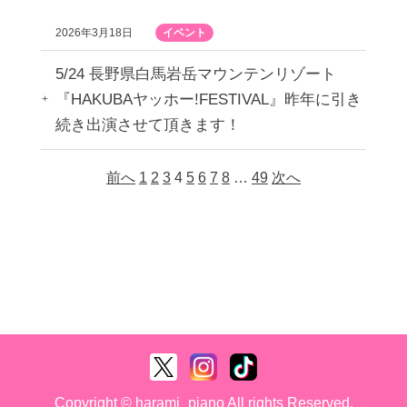
2026年3月18日
イベント
5/24 長野県白馬岩岳マウンテンリゾート
『HAKUBAヤッホー!FESTIVAL』昨年に引き
続き出演させて頂きます！
前へ
1
2
3
4
5
6
7
8
…
49
次へ
Copyright © harami_piano All rights Reserved.