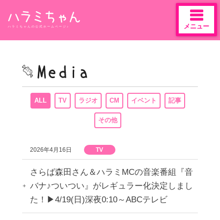
メニュー
ハラミちゃんの公式ホームページ♪
Skip
to
content
ALL
TV
ラジオ
CM
イベント
記事
その他
2026年4月16日
TV
さらば森田さん＆ハラミMCの音楽番組『音
バナ♪ついつい』がレギュラー化決定しまし
た！▶︎4/19(日)深夜0:10～ABCテレビ