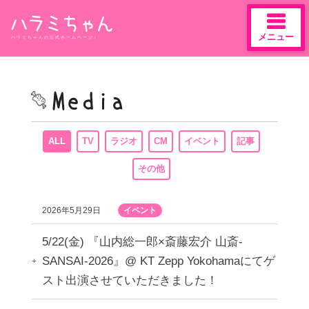
メニュー
ハラミちゃんの公式ホームページ♪
Skip
to
content
ALL
TV
ラジオ
CM
イベント
記事
その他
2026年5月29日
イベント
5/22(金) 『山内総一郎×斎藤宏介 山斎-
SANSAI-2026』@ KT Zepp Yokohamaにてゲ
スト出演させていただきました！