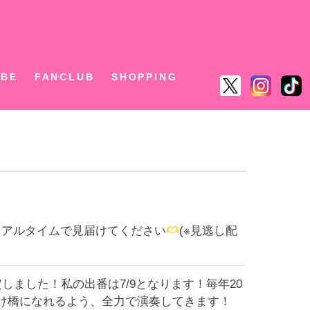
ん
UBE
FANCLUB
SHOPPING
ひリアルタイムで見届けてください
(※見逃し配
定しました！私の出番は7/9となります！毎年20
け橋になれるよう、全力で演奏してきます！