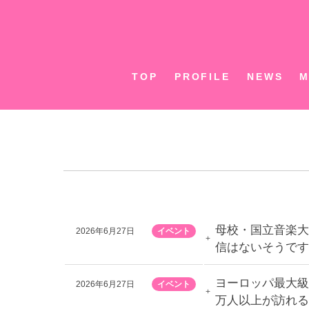
Skip
to
content
TOP
PROFILE
NEWS
M
母校・国立音楽大
2026年6月27日
イベント
信はないそうです
ヨーロッパ最大級の
2026年6月27日
イベント
万人以上が訪れる