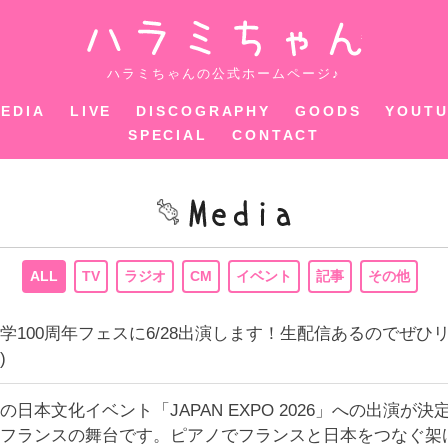
ハラミちゃ
ハラミちゃんの公式ホームページ♪
EDIA
LIVE
DISCOGRAPHY
GOODS
YOUT
SPECIAL
CONTACT
ALL
TV
ラジオ
CM
イベント
記事
その他
学100周年フェスに6/28出演します！生配信あるのでぜ
)
日本文化イベント「JAPAN EXPO 2026」への出演が決
フランスの舞台です。ピアノでフランスと日本をつなぐ架