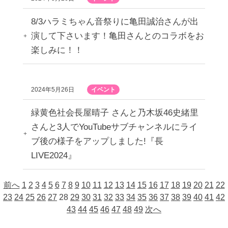
8/3ハラミちゃん音祭りに亀田誠治さんが出
演して下さいます！亀田さんとのコラボをお
楽しみに！！
2024年5月26日
イベント
緑黄色社会長屋晴子 さんと乃木坂46史緒里
さんと3人でYouTubeサブチャンネルにライ
ブ後の様子をアップしました!『長
LIVE2024』
前へ
1
2
3
4
5
6
7
8
9
10
11
12
13
14
15
16
17
18
19
20
21
22
23
24
25
26
27
28
29
30
31
32
33
34
35
36
37
38
39
40
41
42
43
44
45
46
47
48
49
次へ