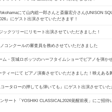
epp Yokohamaにて山内総一郎さんと斎藤宏介さん(UNISON SQU
I-2026』にゲスト出演させていただきます！
ージックツリーにリモート出演させていただきました！
ノコンクールの審査員を務めさせていただきました
スケチーム・茨城ロボッツのハーフタイムショーでピアノを弾か
APANパーティーにて ピアノ演奏させていただきました！映え
尾コータローの押しても弾いても』にゲスト出演させていた
のコンサート「YOSHIKI CLASSICAL2026覚醒前夜」