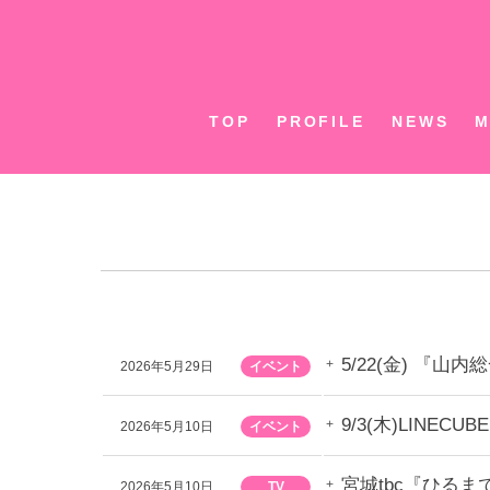
Skip
to
content
TOP
PROFILE
NEWS
M
5/22(金) 『山
2026年5月29日
イベント
9/3(木)LINE
2026年5月10日
イベント
宮城tbc『ひる
2026年5月10日
TV