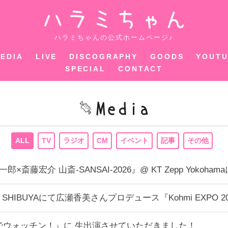
ハラミちゃ
ハラミちゃんの公式ホームページ♪
EDIA
LIVE
DISCOGRAPHY
GOODS
YOUT
SPECIAL
CONTACT
ALL
TV
ラジオ
CM
イベント
記事
その他
内総一郎×斎藤宏介 山斎-SANSAI-2026』@ KT Zepp Y
CUBE SHIBUYAにて広瀬香美さんプロデュース『Kohmi EX
までウォッチン！』に 生出演させていただきました！